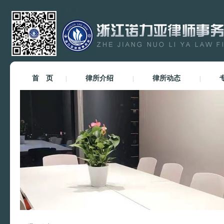
首 页
律所介绍
律所动态
|
|
|
黄钰斐
黄钰斐 诺力亚律师事务
所实习律师 业务领域：
民商事、公...