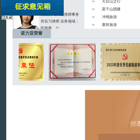
天目山之行
戴语嫣
莫干山团建
戴语嫣 诺力亚律师事务
所实习律师 业务领域：
冲绳旅游
民商事、公...
塞班旅游
诺力亚荣誉
黄钰斐
黄钰斐 诺力亚律师事务
所实习律师 业务领域：
民商事、公...
张彤彤 律师
张彤彤 诺力亚律师事务
所律师 业务领域：行政
法律事务、...
张辰珏 律师
张辰珏 诺力亚律师事务
所律师 业务领域：民商
事纠纷、企...
高兰兰