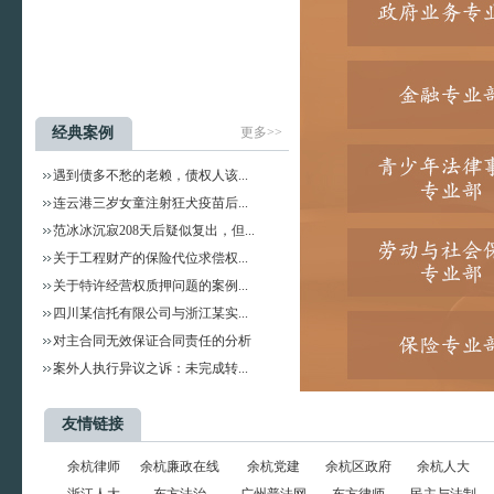
高兰兰 诺力亚律师事务
所实习律师 业务领域：
行政、民商...
张金仙 律师
张金仙 诺力亚律师事务
经典案例
更多>>
所律师 教育背景：浙江
工商大学法...
遇到债多不愁的老赖，债权人该...
连云港三岁女童注射狂犬疫苗后...
戴语嫣
范冰冰沉寂208天后疑似复出，但...
戴语嫣 诺力亚律师事务
关于工程财产的保险代位求偿权...
所实习律师 业务领域：
民商事、公...
关于特许经营权质押问题的案例...
四川某信托有限公司与浙江某实...
对主合同无效保证合同责任的分析
案外人执行异议之诉：未完成转...
友情链接
余杭律师
余杭廉政在线
余杭党建
余杭区政府
余杭人大