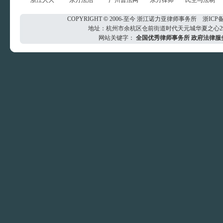
浙江人大
东方法治
广州普法网
东方律师
民主与法制
COPYRIGHT
©
2006-至今
浙江诺力亚律师事务所
浙ICP备
地址：杭州市余杭区仓前街道时代天元城华夏之心29楼 电
网站关键字：
全国优秀律师事务所
政府法律服