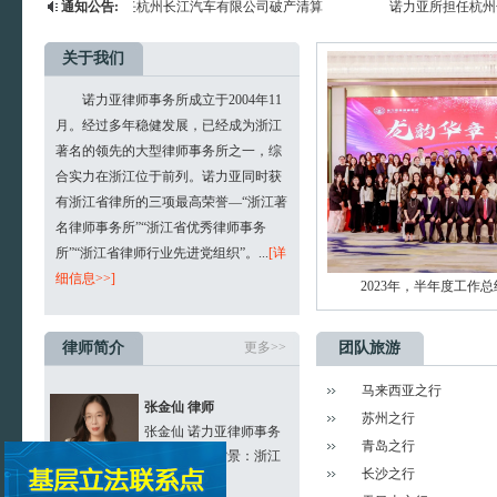
诺力亚所担任杭州长江汽车有限公司破产清算
通知公告:
诺力亚所担任杭州
案管理人
案管理人
张彤彤 律师
关于我们
张彤彤 诺力亚律师事务
诺力亚所担任浙江申盛建筑工程有限公司破产
诺力亚所担任浙江
所律师 业务领域：行政
诺力亚律师事务所成立于2004年11
清算案管理人
清算案管理人
法律事务、...
月。经过多年稳健发展，已经成为浙江
诺力亚所担任杭州盛腾建筑工程有限公司破产
诺力亚所担任杭州
著名的领先的大型律师事务所之一，综
张辰珏 律师
清算案管理人
清算案管理人
合实力在浙江位于前列。诺力亚同时获
张辰珏 诺力亚律师事务
有浙江省律所的三项最高荣誉—“浙江著
诺力亚所担任杭州昇业进出口有限公司破产清
诺力亚所担任杭州
所律师 业务领域：民商
名律师事务所”“浙江省优秀律师事务
事纠纷、企...
算案管理人
算案管理人
所”“浙江省律师行业先进党组织”。...
[详
诺力亚所担任杭州中环商业管理有限公司破产
诺力亚所担任杭州
高兰兰
细信息>>]
2023年，半年度工作
高兰兰 诺力亚律师事务
清算案管理人
清算案管理人
所实习律师 业务领域：
律师简介
更多>>
团队旅游
行政、民商...
马来西亚之行
张金仙 律师
张金仙 诺力亚律师事务
苏州之行
所律师 教育背景：浙江
青岛之行
工商大学法...
长沙之行