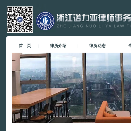
首 页
律所介绍
律所动态
|
|
|