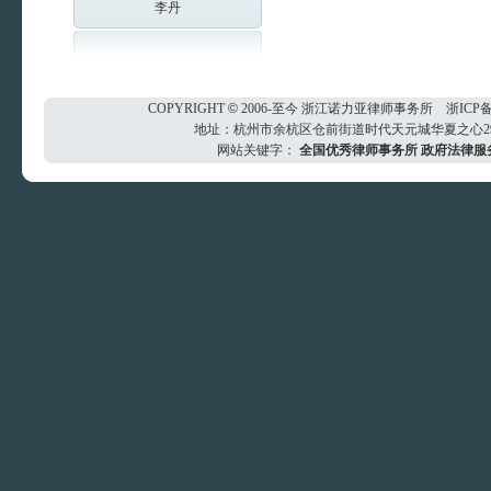
李丹
COPYRIGHT
©
2006-至今
浙江诺力亚律师事务所
浙ICP备
地址：杭州市余杭区仓前街道时代天元城华夏之心29楼 电
网站关键字：
全国优秀律师事务所
政府法律服