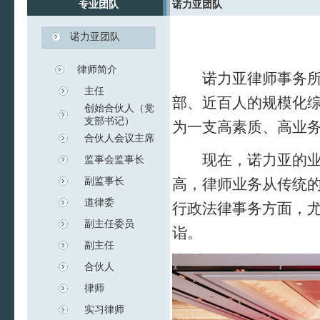
专业团队
诺力亚团队
诺力亚团队
律师简介
诺力亚律师事务所成立
主任
部、近百人的规模化
创始合伙人（党
支部书记）
为一支高素质、高业
合伙人会议主席
现在，诺力亚的业务
监事会监事长
副监事长
高，律师业务从传统
道律委
行政法律事务方面，
副主任委员
诣。
副主任
合伙人
律师
实习律师