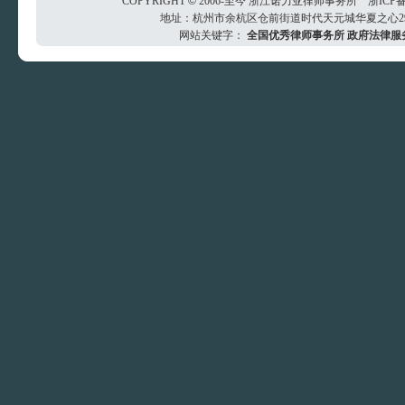
COPYRIGHT
©
2006-至今
浙江诺力亚律师事务所
浙ICP备
地址：杭州市余杭区仓前街道时代天元城华夏之心29楼 电
网站关键字：
全国优秀律师事务所
政府法律服