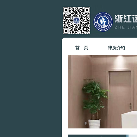
首 页
律所介绍
|