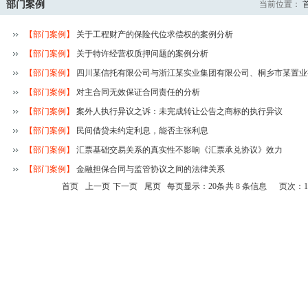
部门案例
当前位置：
【部门案例】
关于工程财产的保险代位求偿权的案例分析
【部门案例】
关于特许经营权质押问题的案例分析
【部门案例】
四川某信托有限公司与浙江某实业集团有限公司、桐乡市某置业有限
【部门案例】
对主合同无效保证合同责任的分析
【部门案例】
案外人执行异议之诉：未完成转让公告之商标的执行异议
【部门案例】
民间借贷未约定利息，能否主张利息
【部门案例】
汇票基础交易关系的真实性不影响《汇票承兑协议》效力
【部门案例】
金融担保合同与监管协议之间的法律关系
首页
上一页
下一页
尾页
每页显示：20条
共
8
条信息
页次：
1