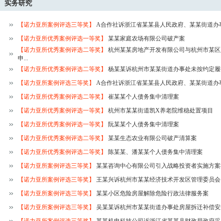
实务研究
【诺力亚所案例评选三等奖】
A合作社诉浙江省某某县人民政府、某某街道办事
【诺力亚所优秀案例评选一等奖】
某某家庭农场有限公司破产案
【诺力亚所优秀案例评选二等奖】
杭州某某房地产开发有限公司与杭州市某区
申...
【诺力亚所优秀案例评选二等奖】
杨某某诉杭州市某某街道办事处未按约定履
【诺力亚所案例评选三等奖】
A合作社诉浙江省某某县人民政府、某某街道办事
【诺力亚所优秀案例评选二等奖】
崔某某个人债务集中清理案
【诺力亚所优秀案例评选一等奖】
杭州市某某街道凯X养老院维稳处置项目
【诺力亚所优秀案例评选一等奖】
阮某某个人债务集中清理案
【诺力亚所优秀案例评选二等奖】
某某生态农业有限公司破产清算案
【诺力亚所优秀案例评选二等奖】
陈某某、潘某某个人债务集中清理案
【诺力亚所案例评选三等奖】
某某咨询中心有限公司引入战略投资者实施方案
【诺力亚所案例评选三等奖】
王某兴诉杭州市某某经济技术开发区管理委员会民
【诺力亚所案例评选三等奖】
某某小区危险房屋解除危险行政法律服务案
【诺力亚所案例评选三等奖】
吴某某诉杭州市某某街道办事处房屋拆迁补偿安