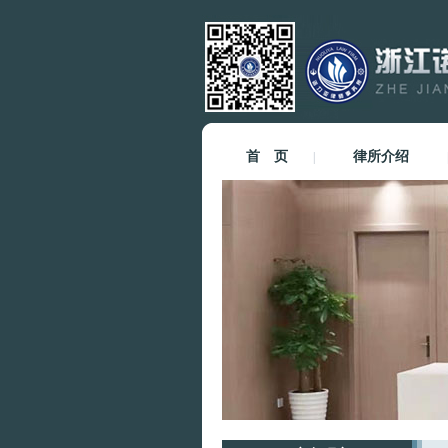
首 页
律所介绍
|